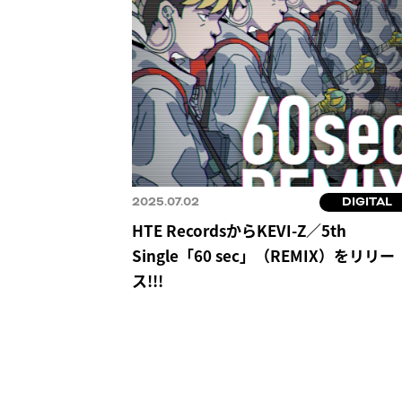
2025.07.02
DIGITAL
HTE RecordsからKEVI-Z／5th
Single「60 sec」（REMIX）をリリー
ス!!!