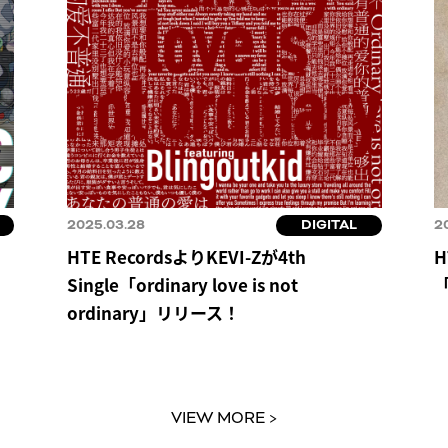
2025.03.28
DIGITAL
2
HTE RecordsよりKEVI-Zが4th
H
Single「ordinary love is not
「
ordinary」リリース！
VIEW MORE >