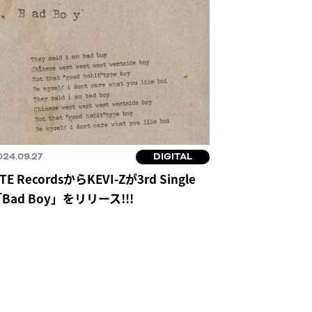
024.09.27
DIGITAL
TE RecordsからKEVI-Zが3rd Single
Bad Boy」をリリース!!!