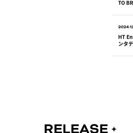
TO BR
2024.1
HT 
ンタ
RELEASE