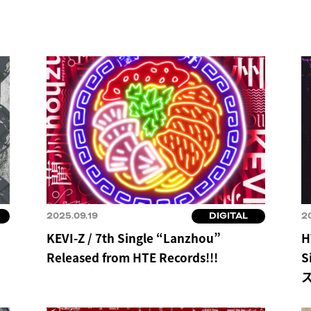
2025.09.19
DIGITAL
2
KEVI-Z / 7th Single “Lanzhou”
H
Released from HTE Records!!!
S
ス