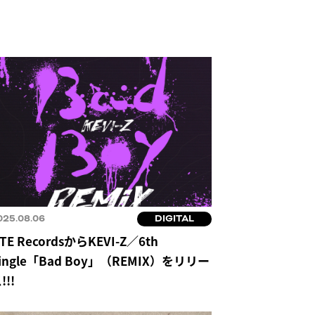
025.08.06
DIGITAL
TE RecordsからKEVI-Z／6th
ingle「Bad Boy」（REMIX）をリリー
!!!