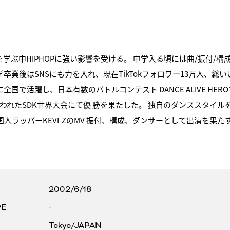
学ぶ中HIPHOPに強い影響を受ける。 中学入る頃には曲/振付/構
卒業後はSNSにも力を入れ、現在TikTokフォロワー13万人、総いいね
中心に全国で活躍し、日本有数のバトルコンテスト DANCE ALIVE
れたSDK世界大会にて優 勝を果たした。 独自のダンススタイル
国人ラッパーKEVI-ZのMV 振付、構成、ダンサーとして出演を
2002/6/18
PE
-
Tokyo/JAPAN