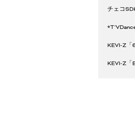
チェコSDK
*T'VDance 
KEVI-
KEVI-