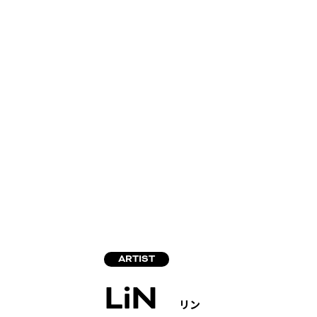
ARTIST
LiN
リン