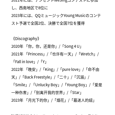
し、西南地区で8位に
2023年には、QQミュージックYoung Musicのコンテ
スト予選で全国2位、決勝で全国7位を獲得
｟Discography｠
2020年 「你，你，还是你」/「Song 4 U」
2021年 「Princess」/「也许有一天」/「Wretch」/
「Fall in love」/「Y」
2022年 「晚安」/「King」/「pure love」/「命不由
天」/「Back Freestyle」/「二十」/「沉溺」/
「Smile」/ 「Unlucky Boy」/「Young Boy」/「爱是
一种伤害」/「别离开我的世界」/「Star」
2023年 「月光下的你」/「烟花」/「最迷人的妞」